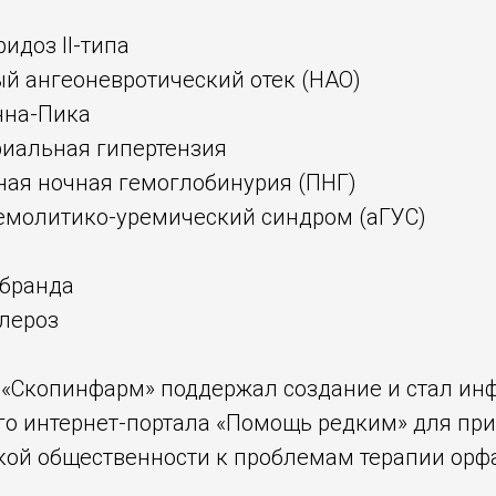
идоз II-типа
ый ангеоневротический отек (НАО)
нна-Пика
риальная гипертензия
ная ночная гемоглобинурия (ПНГ)
гемолитико-уремический синдром (аГУС)
ебранда
клероз
О «Скопинфарм» поддержал создание и стал 
го интернет-портала «Помощь редким» для пр
ой общественности к проблемам терапии ор