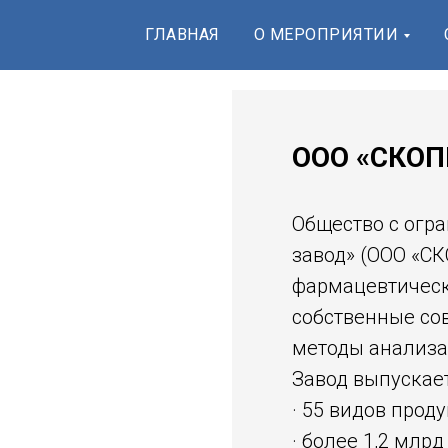
ГЛАВНАЯ
О МЕРОПРИЯТИИ
ООО «СКО
Общество с огр
завод» (ООО «С
фармацевтическ
собственные со
методы анализа
Завод выпускает
· 55 видов проду
· более 1,2 млрд