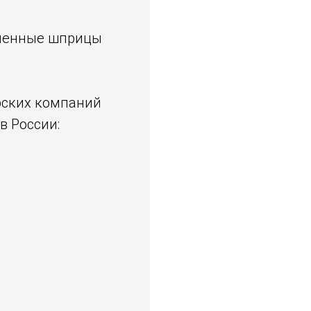
лненные шприцы
рских компаний
в России: