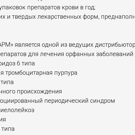
 упаковок препаратов крови в год;
ких и твердых лекарственных форм, преднапо
М» является одной из ведущих дистрибьюто
репаратов для лечения орфанных заболеваний 
ридоз 6 типа
ая тромбоцитарная пурпура
 типа
ичного происхождения
социированный периодический синдром
миелолейкоз
ия
 типа