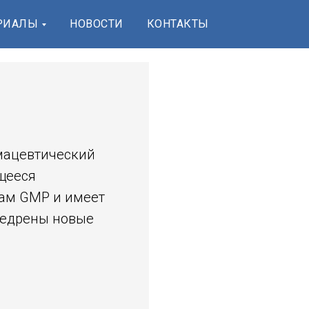
РИАЛЫ
НОВОСТИ
КОНТАКТЫ
мацевтический
щееся
там GMP и имеет
недрены новые