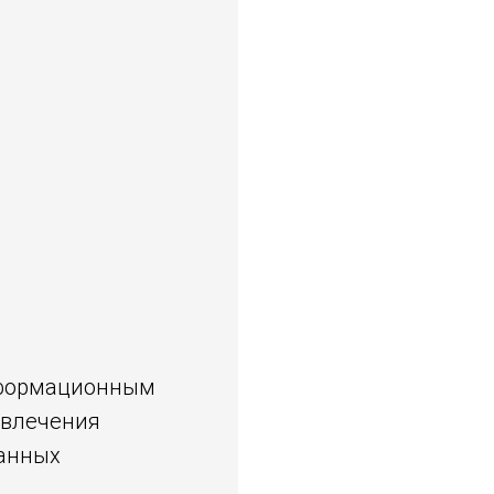
информационным
ивлечения
фанных