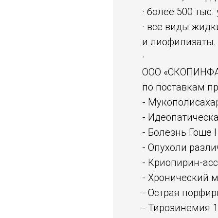
· более 500 тыс.
· все виды жид
и лиофилизаты.
·
ООО «СКОПИНФАР
по поставкам п
- Мукополисаха
- Идеопатическ
- Болезнь Гоше I
- Опухоли разл
- Криопирин-ас
- Хронический 
- Острая порфир
- Тирозинемия 1