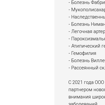
- Болезнь Фабри
- Мукополисахар
- Наследственн
- Болезнь Нима
- Легочная арте
- Пароксизмаль
- Атипический 
- Гемофилия
- Болезнь Вилл
- Рассеянный с
С 2021 года ОО
партнером ново
внимания широк
заболеваний.